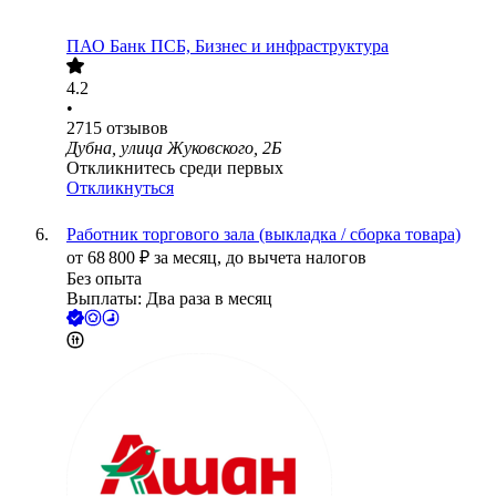
ПАО
Банк ПСБ, Бизнес и инфраструктура
4.2
•
2715
отзывов
Дубна, улица Жуковского, 2Б
Откликнитесь среди первых
Откликнуться
Работник торгового зала (выкладка / сборка товара)
от
68 800
₽
за месяц,
до вычета налогов
Без опыта
Выплаты: Два раза в месяц