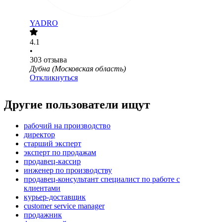
YADRO
4.1
•
303
отзыва
Дубна (Московская область)
Откликнуться
Другие пользователи ищут
рабочий на производство
директор
старший эксперт
эксперт по продажам
продавец-кассир
инженер по производству
продавец-консультант специалист по работе с
клиентами
курьер-доставщик
customer service manager
продажник