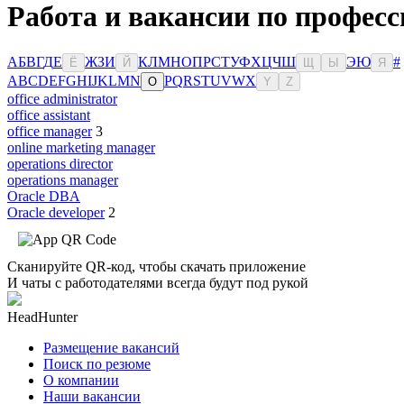
Работа и вакансии по професс
А
Б
В
Г
Д
Е
Ж
З
И
К
Л
М
Н
О
П
Р
С
Т
У
Ф
Х
Ц
Ч
Ш
Э
Ю
#
Ё
Й
Щ
Ы
Я
A
B
C
D
E
F
G
H
I
J
K
L
M
N
P
Q
R
S
T
U
V
W
X
O
Y
Z
office administrator
office assistant
office manager
3
online marketing manager
operations director
operations manager
Oracle DBA
Oracle developer
2
Сканируйте QR-код, чтобы скачать приложение
И чаты с работодателями всегда будут под рукой
HeadHunter
Размещение вакансий
Поиск по резюме
О компании
Наши вакансии