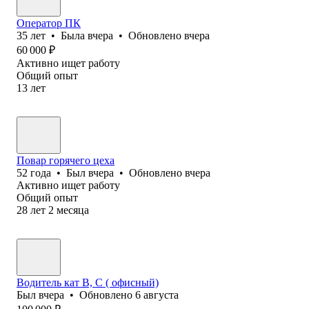
Оператор ПК
35
лет
•
Была
вчера
•
Обновлено
вчера
60 000
₽
Активно ищет работу
Общий опыт
13
лет
Повар горячего цеха
52
года
•
Был
вчера
•
Обновлено
вчера
Активно ищет работу
Общий опыт
28
лет
2
месяца
Водитель кат В, С ( офисный)
Был
вчера
•
Обновлено
6 августа