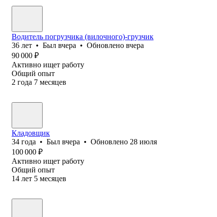
Водитель погрузчика (вилочного)-грузчик
36
лет
•
Был
вчера
•
Обновлено
вчера
90 000
₽
Активно ищет работу
Общий опыт
2
года
7
месяцев
Кладовщик
34
года
•
Был
вчера
•
Обновлено
28 июля
100 000
₽
Активно ищет работу
Общий опыт
14
лет
5
месяцев