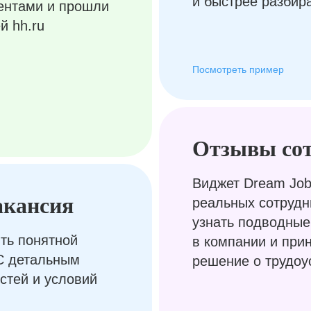
и быстрее разбир
ентами и прошли
й hh.ru
Посмотреть пример
Отзывы со
Виджет Dream Job
акансия
реальных сотрудн
узнать подводные
ть понятной
в компании и при
С детальным
решение о трудоу
стей и условий