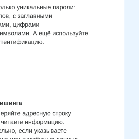
олько уникальные пароли:
лов, с заглавными
ами, цифрами
имволами. А ещё используйте
утентификацию.
фишинга
еряйте адресную строку
м читаете информацию.
льно, если указываете