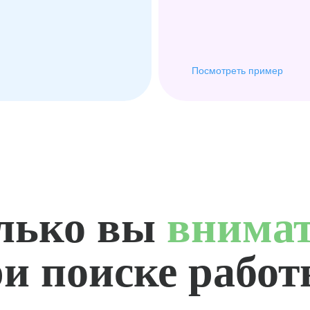
Посмотреть пример
лько вы
внима
и поиске рабо