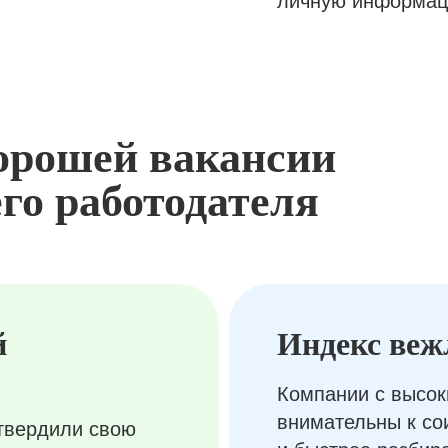
личную информац
орошей вакансии
го работодателя
й
Индекс веж
Компании с высок
внимательны к с
твердили свою