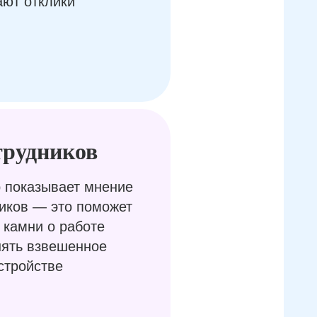
ают отклики
трудников
 показывает мнение
иков — это поможет
 камни о работе
нять взвешенное
стройстве