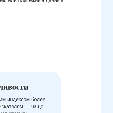
ию или платёжные данные.
ливости
им индексом более
оискателям — чаще