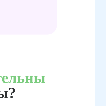
тельны
ты?