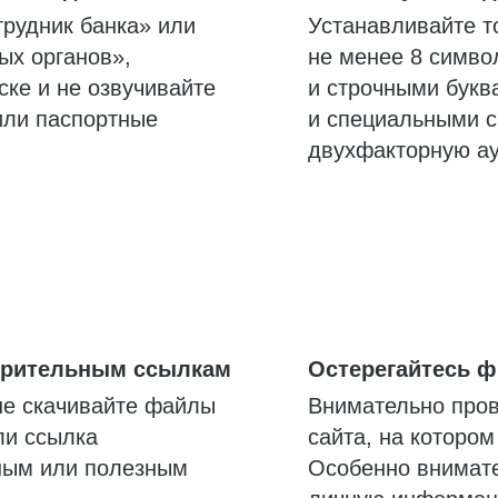
трудник банка» или
Устанавливайте т
ых органов»,
не менее 8 симво
ске и не озвучивайте
и строчными букв
или паспортные
и специальными с
двухфакторную а
озрительным ссылкам
Остерегайтесь 
не скачивайте файлы
Внимательно пров
ли ссылка
сайта, на которо
ным или полезным
Особенно внимате