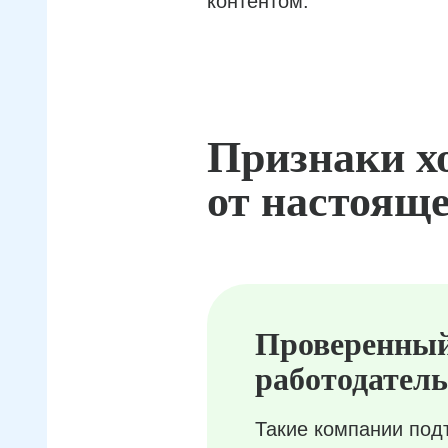
контентом.
Признаки х
от настояще
Проверенны
работодатель
Такие компании под