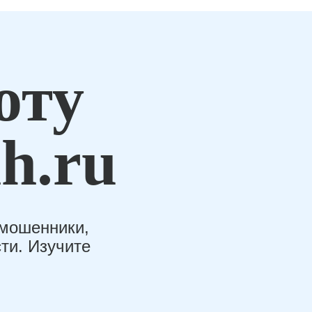
оту
h.ru
-мошенники,
ти. Изучите