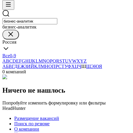
бизнес-аналитик
Россия
Все
0-9
A
B
C
D
E
F
G
H
I
J
K
L
M
N
O
P
Q
R
S
T
U
V
W
X
Y
Z
А
Б
В
Г
Д
Е
Ж
З
И
Й
К
Л
М
Н
О
П
Р
С
Т
У
Ф
Х
Ц
Ч
Ш
Щ
Э
Ю
Я
0 компаний
Ничего не нашлось
Попробуйте изменить формулировку или фильтры
HeadHunter
Размещение вакансий
Поиск по резюме
О компании