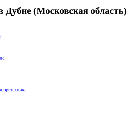
в Дубне (Московская область)
т
ие
и оргтехника