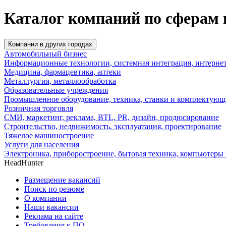
Каталог компаний по сферам 
Компании в других городах
Автомобильный бизнес
Информационные технологии, системная интеграция, интерне
Медицина, фармацевтика, аптеки
Металлургия, металлообработка
Образовательные учреждения
Промышленное оборудование, техника, станки и комплектующ
Розничная торговля
СМИ, маркетинг, реклама, BTL, PR, дизайн, продюсирование
Строительство, недвижимость, эксплуатация, проектирование
Тяжелое машиностроение
Услуги для населения
Электроника, приборостроение, бытовая техника, компьютеры 
HeadHunter
Размещение вакансий
Поиск по резюме
О компании
Наши вакансии
Реклама на сайте
Требования к ПО