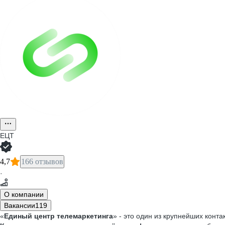
ЕЦТ
4,7
166 отзывов
·
О компании
Вакансии
119
«
Единый центр телемаркетинга
» - это один из крупнейших конт