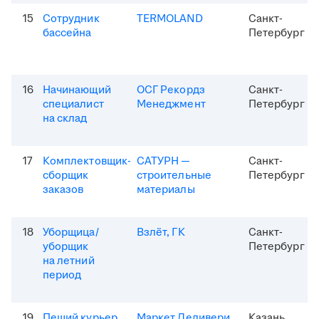
15
Сотрудник
TERMOLAND
Санкт-
бассейна
Петербург
16
Начинающий
ОСГ Рекордз
Санкт-
специалист
Менеджмент
Петербург
на склад
17
Комплектовщик-
САТУРН —
Санкт-
сборщик
строительные
Петербург
заказов
материалы
18
Уборщица/
Взлёт, ГК
Санкт-
уборщик
Петербург
на летний
период
19
Пеший курьер
Маркет Деливери
Казань