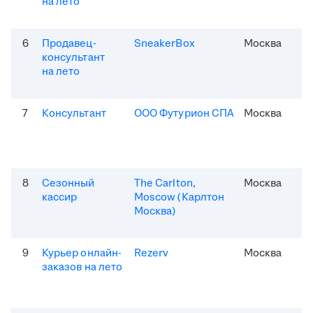
на лето
6
Продавец-
SneakerBox
Москва
консультант
на лето
7
Консультант
ООО Футурион СПА
Москва
8
Сезонный
The Carlton,
Москва
кассир
Moscow (Карлтон
Москва)
9
Курьер онлайн-
Rezerv
Москва
заказов на лето