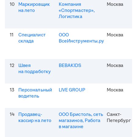
10
Маркировщик
Компания
Москва
на лето
«Спортмастер»,
Логистика
11
Специалист
ООО
Москва
склада
ВсеИнструменты.ру
12
Швея
BEBAKIDS
Москва
на подработку
13
Персональный
LIVE GROUP
Москва
водитель
14
Продавец-
ООО Бристоль, сеть
Санкт-
кассир на лето
магазинов, Работа
Петербург
в магазине