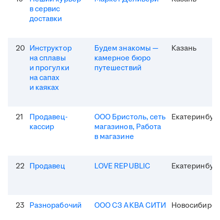
в сервис
доставки
20
Инструктор
Будем знакомы —
Казань
на сплавы
камерное бюро
и прогулки
путешествий
на сапах
и каяках
21
Продавец-
ООО Бристоль, сеть
Екатеринбур
кассир
магазинов, Работа
в магазине
22
Продавец
LOVE REPUBLIC
Екатеринбур
23
Разнорабочий
ООО СЗ АКВА СИТИ
Новосибирск