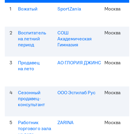
1
Вожатый
SportZania
Москва
2
Воспитатель
СОШ
Москва
на летний
Академическая
период
Гимназия
3
Продавец
АО ГЛОРИЯ ДЖИНС
Москва
на лето
4
Сезонный
ООО Эстилаб Рус
Москва
продавец-
консультант
5
Работник
ZARINA
Москва
торгового зала