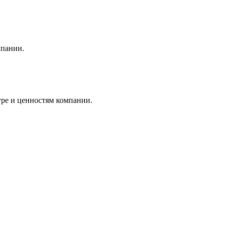
мпании.
уре и ценностям компании.