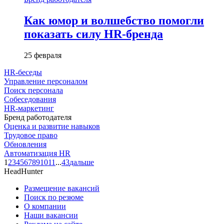
Как юмор и волшебство помогли
показать силу HR-бренда
25 февраля
HR-беседы
Управление персоналом
Поиск персонала
Собеседования
HR-маркетинг
Бренд работодателя
Оценка и развитие навыков
Трудовое право
Обновления
Автоматизация HR
1
2
3
4
5
6
7
8
9
10
11
...
43
дальше
HeadHunter
Размещение вакансий
Поиск по резюме
О компании
Наши вакансии