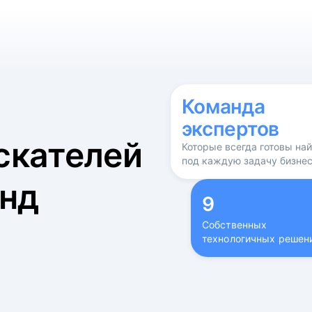
б
Команда
экспертов
скателей
Которые всегда готовы на
под каждую задачу бизне
нд
9
Собственных
технологичных решен