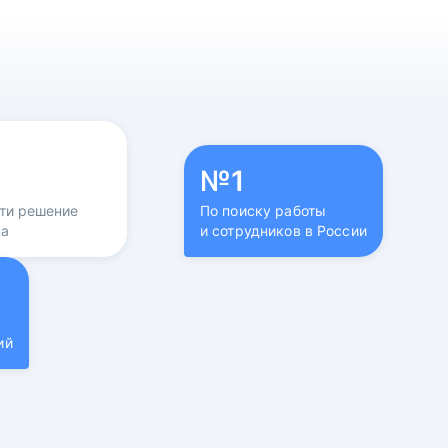
№1
йти решение
По поиску работы
са
и сотрудников в России
ий