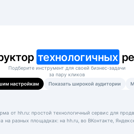
руктор
технологичных
ре
Подберите инструмент для своей
бизнес-задачи
за пару кликов
шим настройкам
Показать широкой аудитории
М
я
 рекрутер
рма от hh.ru: простой технологичный сервис для прод
 для вакансий на главной странице hh.ru. Увеличивает
под ключ. Решите, сколько кандидатов и когда вам нуж
а на разных площадках: на hh.ru, во ВКонтакте, Яндек
ологи, рекрутеры и проектные менеджеры hh.ru с цел
тов