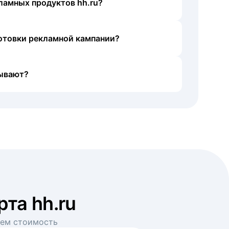
ламных продуктов hh.ru?
готовки рекламной кампании?
ывают?
рта hh.ru
аем стоимость