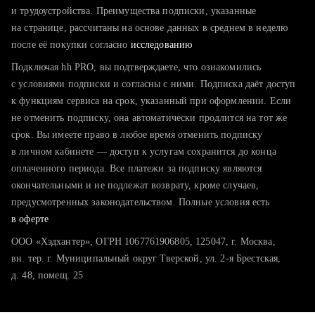
тратите много времени на поиск и вручную поднимаете
и трудоустройства. Преимущества подписки, указанные
резюме
на странице, рассчитаны на основе данных в среднем в неделю
после её покупки согласно
хотите сравнить себя с конкурентами и оценить шансы
исследованию
Подключая hh PRO, вы подтверждаете, что ознакомились
с условиями подписки и согласны с ними. Подписка даёт доступ
к функциям сервиса на срок, указанный при оформлении. Если
не отменить подписку, она автоматически продлится на тот же
срок. Вы имеете право в любое время отменить подписку
в личном кабинете — доступ к услугам сохранится до конца
оплаченного периода. Все платежи за подписку являются
окончательными и не подлежат возврату, кроме случаев,
предусмотренных законодательством. Полные условия есть
в оферте
ООО «Хэдхантер», ОГРН 1067761906805, 125047, г. Москва,
вн. тер. г. Муниципальный округ Тверской, ул. 2-я Брестская,
д. 48, помещ. 25